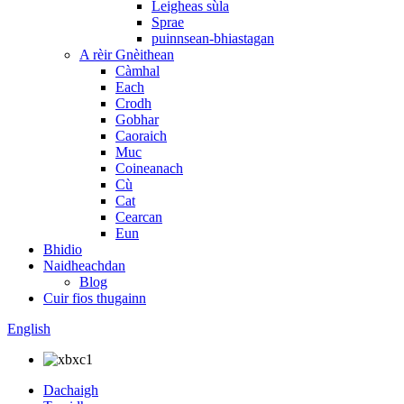
Leigheas sùla
Sprae
puinnsean-bhiastagan
A rèir Gnèithean
Càmhal
Each
Crodh
Gobhar
Caoraich
Muc
Coineanach
Cù
Cat
Cearcan
Eun
Bhidio
Naidheachdan
Blog
Cuir fios thugainn
English
Dachaigh