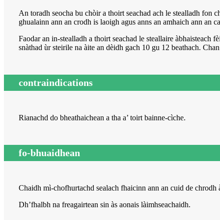
An toradh seo
cha bu chòir a thoirt seachad ach le stealladh fon 
ghualainn ann an crodh is laoigh agus anns an amhaich ann an c
Faodar an in-stealladh a thoirt seachad le steallaire àbhaisteac
snàthad ùr steirile na àite an dèidh gach 10 gu 12 beathach. Chan 
contraindications
Rianachd do bheathaichean a tha a’ toirt bainne-cìche.
fo-bhuaidhean
Chaidh mì-chofhurtachd sealach fhaicinn ann an cuid de chrodh às
Dh’fhalbh na freagairtean sin às aonais làimhseachaidh.