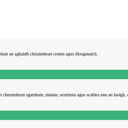
obair an aghaidh chnuimhean cruinn agus dìosganaich.
 chnuimhean sgamhain, mialan, oestriasis agus scabies ann an laoigh, 