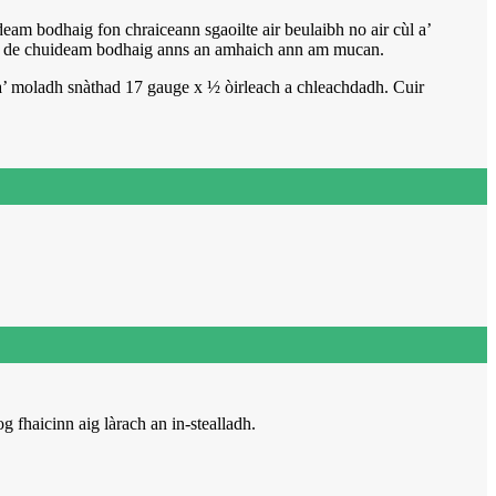
deam bodhaig fon chraiceann sgaoilte air beulaibh no air cùl a’
3 kg de chuideam bodhaig anns an amhaich ann am mucan.
r a’ moladh snàthad 17 gauge x ½ òirleach a chleachdadh. Cuir
 fhaicinn aig làrach an in-stealladh.