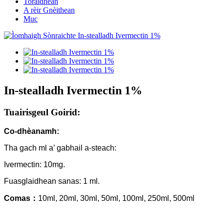
Toraidhean
A rèir Gnèithean
Muc
In-stealladh Ivermectin 1%
Tuairisgeul Goirid:
Co-dhèanamh:
Tha gach ml a’ gabhail a-steach:
Ivermectin: 10mg.
Fuasglaidhean sanas: 1 ml.
Comas
：
10ml, 20ml, 30ml, 50ml, 100ml, 250ml, 500ml