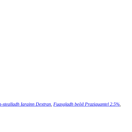
n-stealladh Iarainn Dextran
,
Fuasgladh beòil Praziquantel 2.5%
,