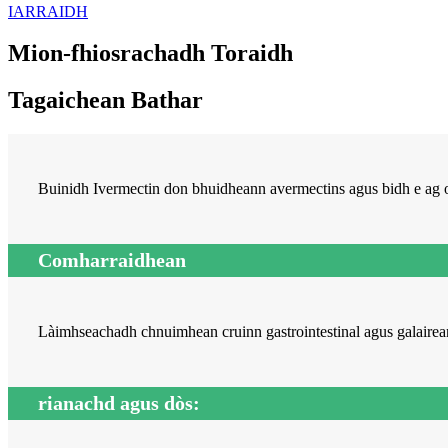
IARRAIDH
Mion-fhiosrachadh Toraidh
Tagaichean Bathar
Buinidh Ivermectin don bhuidheann avermectins agus bidh e ag 
Comharraidhean
Làimhseachadh chnuimhean cruinn gastrointestinal agus galairean
rianachd agus dòs: