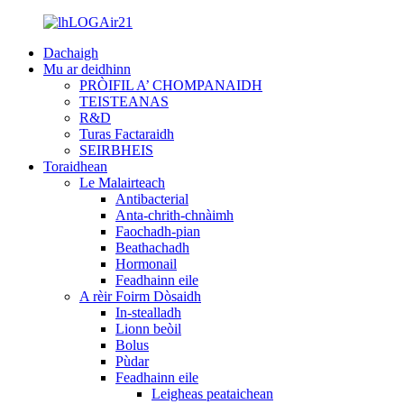
Dachaigh
Mu ar deidhinn
PRÒIFIL A’ CHOMPANAIDH
TEISTEANAS
R&D
Turas Factaraidh
SEIRBHEIS
Toraidhean
Le Malairteach
Antibacterial
Anta-chrith-chnàimh
Faochadh-pian
Beathachadh
Hormonail
Feadhainn eile
A rèir Foirm Dòsaidh
In-stealladh
Lionn beòil
Bolus
Pùdar
Feadhainn eile
Leigheas peataichean