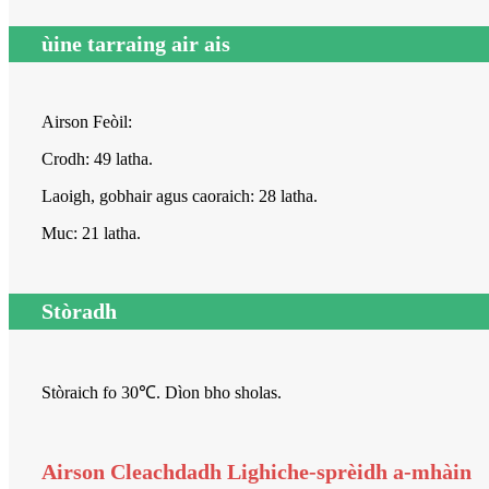
ùine tarraing air ais
Airson Feòil:
Crodh: 49 latha.
Laoigh, gobhair agus caoraich: 28 latha.
Muc: 21 latha.
Stòradh
Stòraich fo 30℃. Dìon bho sholas.
Airson Cleachdadh Lighiche-sprèidh a-mhàin