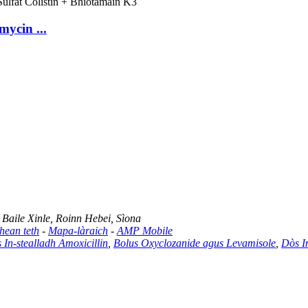
mycin ...
Baile Xinle, Roinn Hebei, Sìona
hean teth
-
Mapa-làraich
-
AMP Mobile
 In-stealladh Amoxicillin
,
Bolus Oxyclozanide agus Levamisole
,
Dòs I