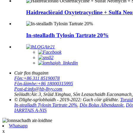
Haidreaclòraid Oxytetracycline + Sulfa Neo
In-stealladh Tylosin Tartrate 20%
Cuir fios thugainn
Fòn:
+86 311 85190078
Fòn-làimhe:
+86 18000315995
Post-d:
info@hb-lhyy.com
Seòladh:
Àir. 3, Sràid Xinghua, Sòn Leasachaidh Eaconamach, 
© Dlighe-sgrìobhaidh - 2019-2022: Gach còir glèidhte.
Toraid
In-stealladh Tylosin Tartrate 20%
,
Dòs Bolus Albendazole
,
Dòs
IARRTAIS A-NIS
Whatsapp
x