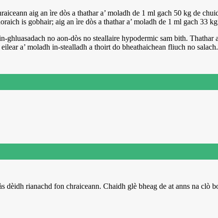
chraiceann aig an ìre dòs a thathar a’ moladh de 1 ml gach 50 kg de chui
aoraich is gobhair; aig an ìre dòs a thathar a’ moladh de 1 ml gach 3
h fèin-ghluasadach no aon-dòs no steallaire hypodermic sam bith. Thatha
eilear a’ moladh in-stealladh a thoirt do bheathaichean fliuch no salach.
 dèidh rianachd fon chraiceann. Chaidh glè bheag de at anns na clò bog