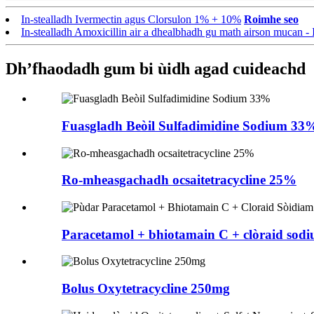
In-stealladh Ivermectin agus Clorsulon 1% + 10%
Roimhe seo
In-stealladh Amoxicillin air a dhealbhadh gu math airson mucan 
Dh’fhaodadh gum bi ùidh agad cuideachd
Fuasgladh Beòil Sulfadimidine Sodium 33
Ro-mheasgachadh ocsaitetracycline 25%
Paracetamol + bhiotamain C + clòraid sodi
Bolus Oxytetracycline 250mg