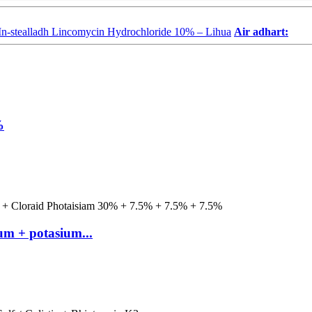
- In-stealladh Lincomycin Hydrochloride 10% – Lihua
Air adhart:
%
um + potasium...