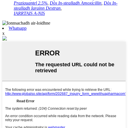
Praziquantel 2.5%
,
Dòs In-stealladh Amoxicillin
,
Dòs In-
stealladh Iarainn Dextran
,
IARRTAIS A-NIS
Whatsapp
x