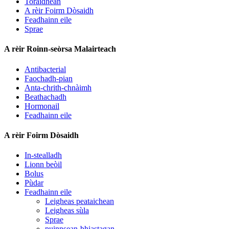
Toraidhean
A rèir Foirm Dòsaidh
Feadhainn eile
Sprae
A rèir Roinn-seòrsa Malairteach
Antibacterial
Faochadh-pian
Anta-chrith-chnàimh
Beathachadh
Hormonail
Feadhainn eile
A rèir Foirm Dòsaidh
In-stealladh
Lionn beòil
Bolus
Pùdar
Feadhainn eile
Leigheas peataichean
Leigheas sùla
Sprae
puinnsean-bhiastagan