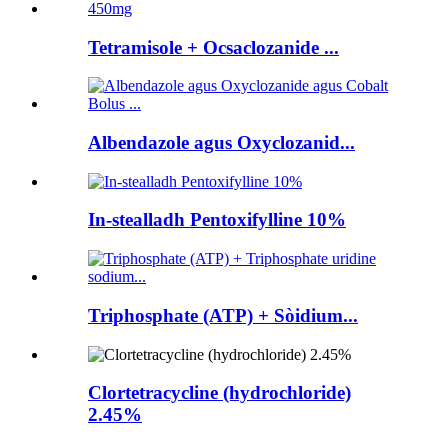
Tetramisole + Ocsaclozanide ...
Albendazole agus Oxyclozanid...
In-stealladh Pentoxifylline 10%
Triphosphate (ATP) + Sòidium...
Clortetracycline (hydrochloride)
2.45%