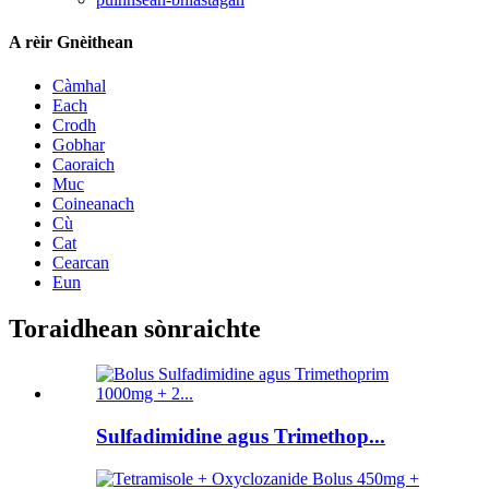
A rèir Gnèithean
Càmhal
Each
Crodh
Gobhar
Caoraich
Muc
Coineanach
Cù
Cat
Cearcan
Eun
Toraidhean sònraichte
Sulfadimidine agus Trimethop...