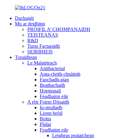
Dachaigh
Mu ar deidhinn
PRÒIFIL A’ CHOMPANAIDH
TEISTEANAS
R&D
Turas Factaraidh
SEIRBHEIS
Toraidhean
Le Malairteach
Antibacterial
Anta-chrith-chnàimh
Faochadh-pian
Beathachadh
Hormonail
Feadhainn eile
A rèir Foirm Dòsaidh
In-stealladh
Lionn beòil
Bolus
Pùdar
Feadhainn eile
Leigheas peataichean