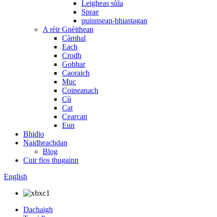
Leigheas sùla
Sprae
puinnsean-bhiastagan
A rèir Gnèithean
Càmhal
Each
Crodh
Gobhar
Caoraich
Muc
Coineanach
Cù
Cat
Cearcan
Eun
Bhidio
Naidheachdan
Blog
Cuir fios thugainn
English
Dachaigh