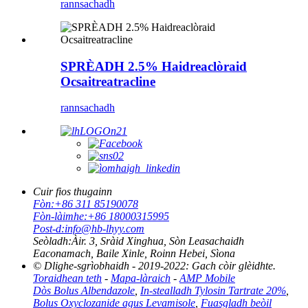
rannsachadh
SPRÈADH 2.5% Haidreaclòraid
Ocsaitreatracline
rannsachadh
Cuir fios thugainn
Fòn:
+86 311 85190078
Fòn-làimhe:
+86 18000315995
Post-d:
info@hb-lhyy.com
Seòladh:
Àir. 3, Sràid Xinghua, Sòn Leasachaidh
Eaconamach, Baile Xinle, Roinn Hebei, Sìona
© Dlighe-sgrìobhaidh - 2019-2022: Gach còir glèidhte.
Toraidhean teth
-
Mapa-làraich
-
AMP Mobile
Dòs Bolus Albendazole
,
In-stealladh Tylosin Tartrate 20%
,
Bolus Oxyclozanide agus Levamisole
,
Fuasgladh beòil