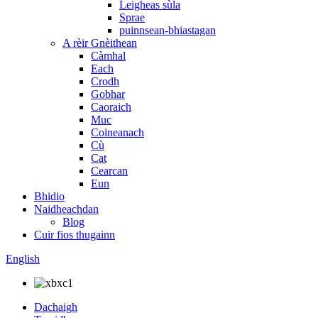
Leigheas sùla
Sprae
puinnsean-bhiastagan
A rèir Gnèithean
Càmhal
Each
Crodh
Gobhar
Caoraich
Muc
Coineanach
Cù
Cat
Cearcan
Eun
Bhidio
Naidheachdan
Blog
Cuir fios thugainn
English
Dachaigh