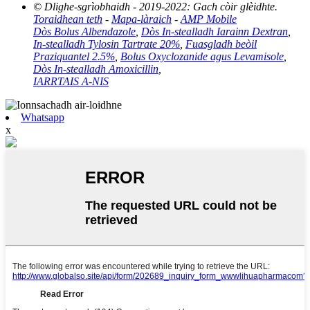
© Dlighe-sgrìobhaidh - 2019-2022: Gach còir glèidhte.
Toraidhean teth
-
Mapa-làraich
-
AMP Mobile
Dòs Bolus Albendazole
,
Dòs In-stealladh Iarainn Dextran
,
In-stealladh Tylosin Tartrate 20%
,
Fuasgladh beòil
Praziquantel 2.5%
,
Bolus Oxyclozanide agus Levamisole
,
Dòs In-stealladh Amoxicillin
,
IARRTAIS A-NIS
Whatsapp
x