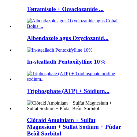
Tetramisole + Ocsaclozanide ...
Albendazole agus Oxyclozanid...
In-stealladh Pentoxifylline 10%
Triphosphate (ATP) + Sòidium...
Clòraid Amoiniam + Sulfat
Magnesium + Sulfat Sodium + Pùdar
Beòil Sorbitol