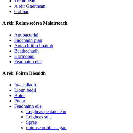
Toraidhean
A rèir Gnèithean
Gobhar
A rèir Roinn-seòrsa Malairteach
Antibacterial
Faochadh-pian
Anta-chrith-chnàimh
Beathachadh
Hormonail
Feadhainn eile
A rèir Foirm Dòsaidh
In-stealladh
Lionn beòil
Bolus
Pùdar
Feadhainn eile
Leigheas peataichean
Leigheas sùla
Sprae
puinnsean-bhiastagan