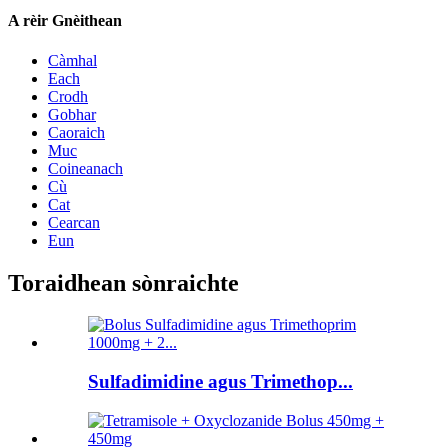
A rèir Gnèithean
Càmhal
Each
Crodh
Gobhar
Caoraich
Muc
Coineanach
Cù
Cat
Cearcan
Eun
Toraidhean sònraichte
Sulfadimidine agus Trimethop...