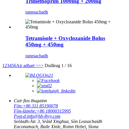
Trimethoprim 1000mg + 200mg
rannsachadh
Tetramisole + Oxyclozanide Bolus
450mg + 450mg
rannsachadh
1
2
3
4
5
6
Air adhart >
>>
Duilleag 1 / 16
Cuir fios thugainn
Fòn:
+86 311 85190078
Fòn-làimhe:
+86 18000315995
Post-d:
info@hb-lhyy.com
Seòladh:
Àir. 3, Sràid Xinghua, Sòn Leasachaidh
Eaconamach, Baile Xinle, Roinn Hebei, Sìona