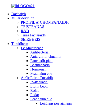
Dachaigh
Mu ar deidhinn
PRÒIFIL A’ CHOMPANAIDH
TEISTEANAS
R&D
Turas Factaraidh
SEIRBHEIS
Toraidhean
Le Malairteach
Antibacterial
Anta-chrith-chnàimh
Faochadh-pian
Beathachadh
Hormonail
Feadhainn eile
A rèir Foirm Dòsaidh
In-stealladh
Lionn beòil
Bolus
Pùdar
Feadhainn eile
Leigheas peataichean