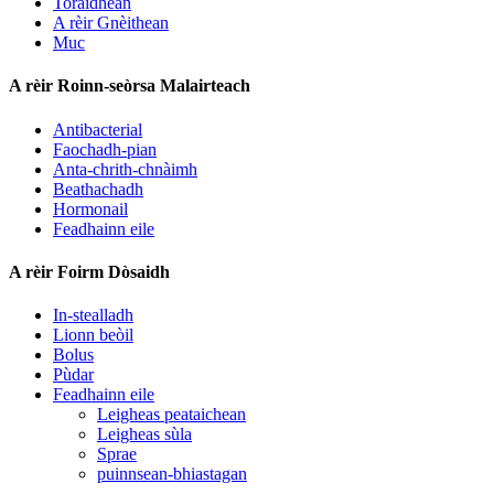
Toraidhean
A rèir Gnèithean
Muc
A rèir Roinn-seòrsa Malairteach
Antibacterial
Faochadh-pian
Anta-chrith-chnàimh
Beathachadh
Hormonail
Feadhainn eile
A rèir Foirm Dòsaidh
In-stealladh
Lionn beòil
Bolus
Pùdar
Feadhainn eile
Leigheas peataichean
Leigheas sùla
Sprae
puinnsean-bhiastagan