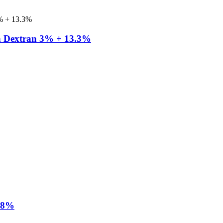
n ​​Dextran 3% + 13.3%
+ 8%