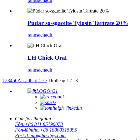
rannsachadh
Pùdar so-sgaoilte Tylosin Tartrate 20%
rannsachadh
LH Chick Oral
rannsachadh
1
2
3
4
5
6
Air adhart >
>>
Duilleag 1 / 13
Cuir fios thugainn
Fòn:
+86 311 85190078
Fòn-làimhe:
+86 18000315995
Post-d:
info@hb-lhyy.com