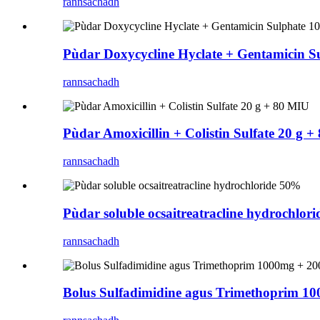
rannsachadh
Pùdar Doxycycline Hyclate + Gentamicin 
rannsachadh
Pùdar Amoxicillin + Colistin Sulfate 20 g 
rannsachadh
Pùdar soluble ocsaitreatracline hydrochlor
rannsachadh
Bolus Sulfadimidine agus Trimethoprim 1