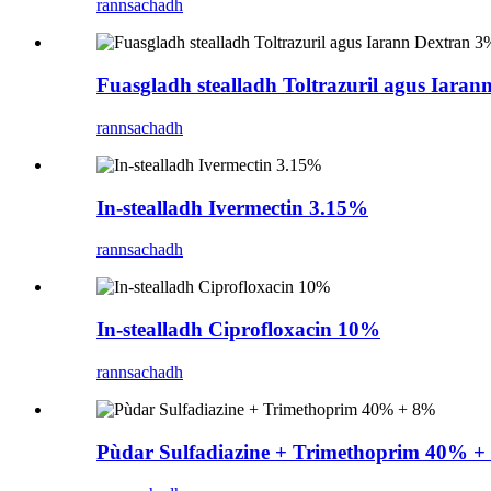
rannsachadh
Fuasgladh stealladh Toltrazuril agus Iaran
rannsachadh
In-stealladh Ivermectin 3.15%
rannsachadh
In-stealladh Ciprofloxacin 10%
rannsachadh
Pùdar Sulfadiazine + Trimethoprim 40% 