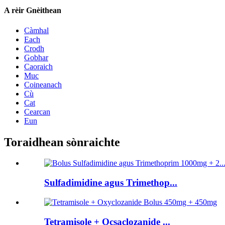
A rèir Gnèithean
Càmhal
Each
Crodh
Gobhar
Caoraich
Muc
Coineanach
Cù
Cat
Cearcan
Eun
Toraidhean sònraichte
Sulfadimidine agus Trimethop...
Tetramisole + Ocsaclozanide ...