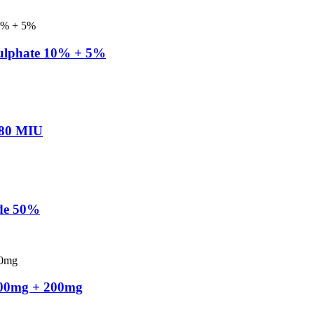
Sulphate 10% + 5%
+ 80 MIU
ide 50%
000mg + 200mg