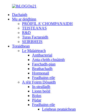
Dachaigh
Mu ar deidhinn
PRÒIFIL A’ CHOMPANAIDH
TEISTEANAS
R&D
Turas Factaraidh
SEIRBHEIS
Toraidhean
Le Malairteach
Antibacterial
Anta-chrith-chnàimh
Faochadh-pian
Beathachadh
Hormonail
Feadhainn eile
A rèir Foirm Dòsaidh
In-stealladh
Lionn beòil
Bolus
Pùdar
Feadhainn eile
Leigheas peataichean