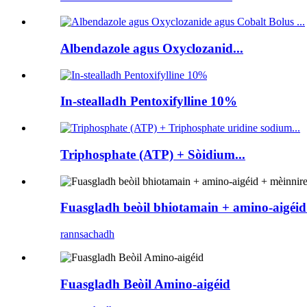
Albendazole agus Oxyclozanid...
In-stealladh Pentoxifylline 10%
Triphosphate (ATP) + Sòidium...
Fuasgladh beòil bhiotamain + amino-aigéid
rannsachadh
Fuasgladh Beòil Amino-aigéid