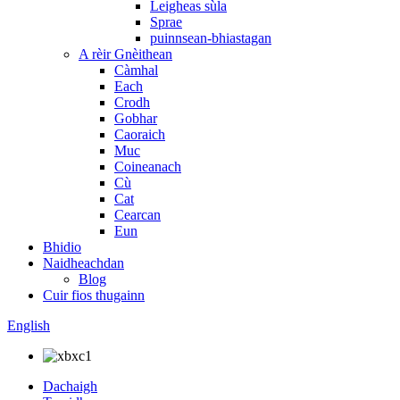
Leigheas sùla
Sprae
puinnsean-bhiastagan
A rèir Gnèithean
Càmhal
Each
Crodh
Gobhar
Caoraich
Muc
Coineanach
Cù
Cat
Cearcan
Eun
Bhidio
Naidheachdan
Blog
Cuir fios thugainn
English
Dachaigh