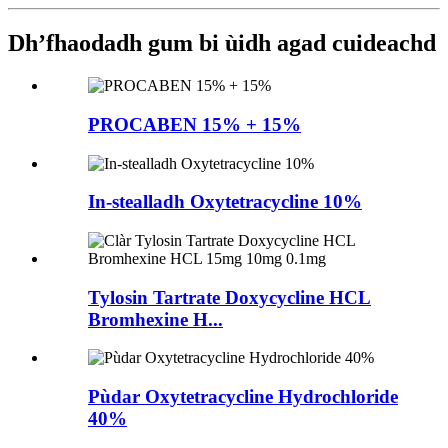
Dh’fhaodadh gum bi ùidh agad cuideachd
PROCABEN 15% + 15%
In-stealladh Oxytetracycline 10%
Tylosin Tartrate Doxycycline HCL
Bromhexine H...
Pùdar Oxytetracycline Hydrochloride
40%