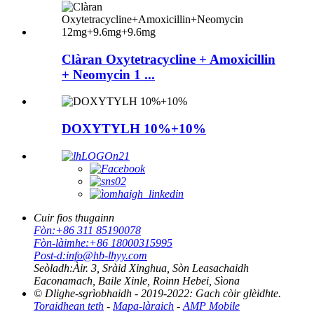
Clàran Oxytetracycline + Amoxicillin
+ Neomycin 1 ...
DOXYTYLH 10%+10%
Cuir fios thugainn
Fòn:
+86 311 85190078
Fòn-làimhe:
+86 18000315995
Post-d:
info@hb-lhyy.com
Seòladh:
Àir. 3, Sràid Xinghua, Sòn Leasachaidh
Eaconamach, Baile Xinle, Roinn Hebei, Sìona
© Dlighe-sgrìobhaidh - 2019-2022: Gach còir glèidhte.
Toraidhean teth
-
Mapa-làraich
-
AMP Mobile