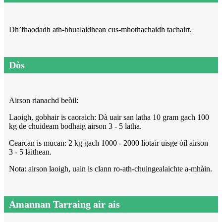
Dh’fhaodadh ath-bhualaidhean cus-mhothachaidh tachairt.
Dòs
Airson rianachd beòil:
Laoigh, gobhair is caoraich: Dà uair san latha 10 gram gach 100
kg de chuideam bodhaig airson 3 - 5 latha.
Cearcan is mucan: 2 kg gach 1000 - 2000 liotair uisge òil airson
3 - 5 làithean.
Nota: airson laoigh, uain is clann ro-ath-chuingealaichte a-mhàin.
Amannan Tarraing air ais