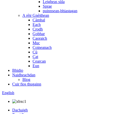
Leigheas sùla
Sprae
puinnsean-bhiastagan
A rèir Gnèithean
Càmhal
Each
Crodh
Gobhar
Caoraich
Muc
Coineanach
Cù
Cat
Cearcan
Eun
Bhidio
Naidheachdan
Blog
Cuir fios thugainn
English
Dachaigh