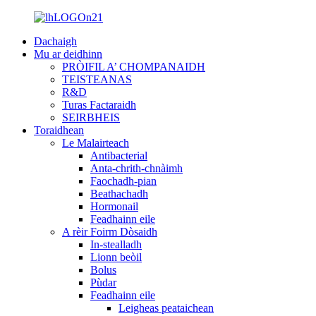
Dachaigh
Mu ar deidhinn
PRÒIFIL A’ CHOMPANAIDH
TEISTEANAS
R&D
Turas Factaraidh
SEIRBHEIS
Toraidhean
Le Malairteach
Antibacterial
Anta-chrith-chnàimh
Faochadh-pian
Beathachadh
Hormonail
Feadhainn eile
A rèir Foirm Dòsaidh
In-stealladh
Lionn beòil
Bolus
Pùdar
Feadhainn eile
Leigheas peataichean