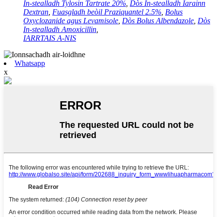
In-stealladh Tylosin Tartrate 20%
,
Dòs In-stealladh Iarainn
Dextran
,
Fuasgladh beòil Praziquantel 2.5%
,
Bolus
Oxyclozanide agus Levamisole
,
Dòs Bolus Albendazole
,
Dòs
In-stealladh Amoxicillin
,
IARRTAIS A-NIS
Whatsapp
x