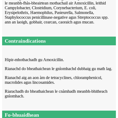
le meanbh-fhàs-bheairtean mothachail air Amoxicillin, leithid
Campylobacter, Clostridium, Corynebacterium, E. coli,
Erysipelothrix, Haemophilus, Pasteurella, Salmonella,
Staphylococcus penicillinase-negative agus Streptococcus spp.
ann an laoigh, gobhair, cearcan, caoraich agus mucan.
Contraindications
Hipir-mhothachadh gu Amoxicillin.
Rianachd do bheathaichean le gnìomhachd dubhaig gu math lag.
Rianachd aig an aon àm de tetracyclines, chloramphenicol,
macrolides agus lincosamides.
Riarachadh do bheathaichean le cnàmhadh meanbh-bhitheach
gnìomhach.
Fo-bhuaidhean