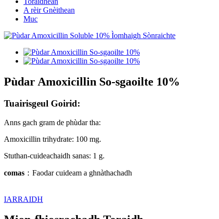
Toraidhean
A rèir Gnèithean
Muc
Pùdar Amoxicillin So-sgaoilte 10%
Tuairisgeul Goirid:
Anns gach gram de phùdar tha:
Amoxicillin trihydrate: 100 mg.
Stuthan-cuideachaidh sanas: 1 g.
comas
：
Faodar cuideam a ghnàthachadh
IARRAIDH