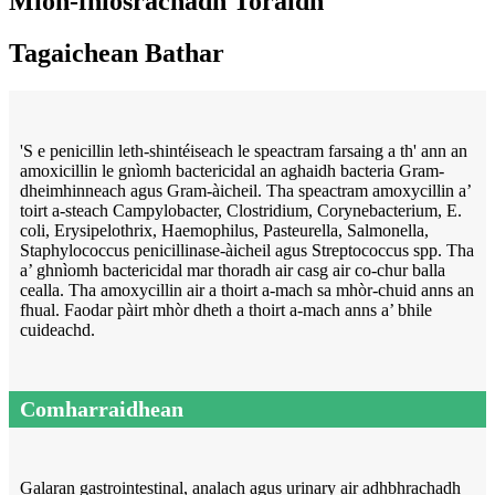
Mion-fhiosrachadh Toraidh
Tagaichean Bathar
'S e penicillin leth-shintéiseach le speactram farsaing a th' ann an
amoxicillin le gnìomh bactericidal an aghaidh bacteria Gram-
dheimhinneach agus Gram-àicheil. Tha speactram amoxycillin a’
toirt a-steach Campylobacter, Clostridium, Corynebacterium, E.
coli, Erysipelothrix, Haemophilus, Pasteurella, Salmonella,
Staphylococcus penicillinase-àicheil agus Streptococcus spp. Tha
a’ ghnìomh bactericidal mar thoradh air casg air co-chur balla
cealla. Tha amoxycillin air a thoirt a-mach sa mhòr-chuid anns an
fhual. Faodar pàirt mhòr dheth a thoirt a-mach anns a’ bhile
cuideachd.
Comharraidhean
Galaran gastrointestinal, analach agus urinary air adhbhrachadh