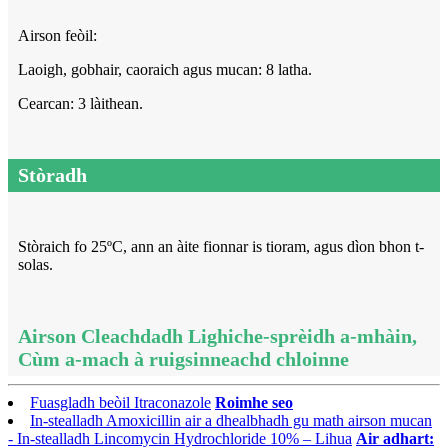
Airson feòil:
Laoigh, gobhair, caoraich agus mucan: 8 latha.
Cearcan: 3 làithean.
Stòradh
Stòraich fo 25ºC, ann an àite fionnar is tioram, agus dìon bhon t-
solas.
Airson Cleachdadh Lighiche-sprèidh a-mhàin,
Cùm a-mach à ruigsinneachd chloinne
Fuasgladh beòil Itraconazole
Roimhe seo
In-stealladh Amoxicillin air a dhealbhadh gu math airson mucan
- In-stealladh Lincomycin Hydrochloride 10% – Lihua
Air adhart: