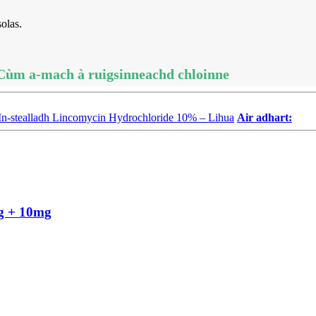
solas.
Cùm a-mach à ruigsinneachd chloinne
- In-stealladh Lincomycin Hydrochloride 10% – Lihua
Air adhart:
mg + 10mg