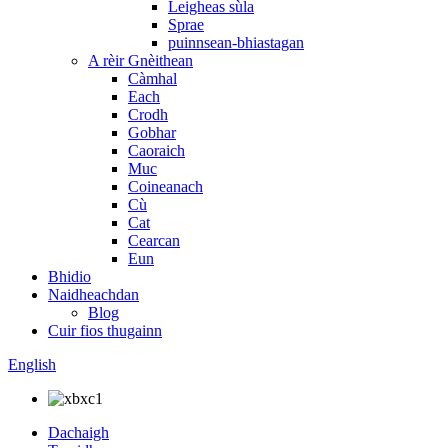
Leigheas sùla
Sprae
puinnsean-bhiastagan
A rèir Gnèithean
Càmhal
Each
Crodh
Gobhar
Caoraich
Muc
Coineanach
Cù
Cat
Cearcan
Eun
Bhidio
Naidheachdan
Blog
Cuir fios thugainn
English
Dachaigh