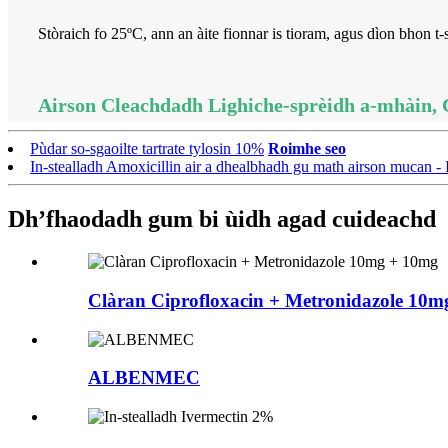
Stòraich fo 25ºC, ann an àite fionnar is tioram, agus dìon bhon t-
Airson Cleachdadh Lighiche-sprèidh a-mhàin, 
Pùdar so-sgaoilte tartrate tylosin 10%
Roimhe seo
In-stealladh Amoxicillin air a dhealbhadh gu math airson mucan 
Dh’fhaodadh gum bi ùidh agad cuideachd
Clàran Ciprofloxacin + Metronidazole 10
ALBENMEC