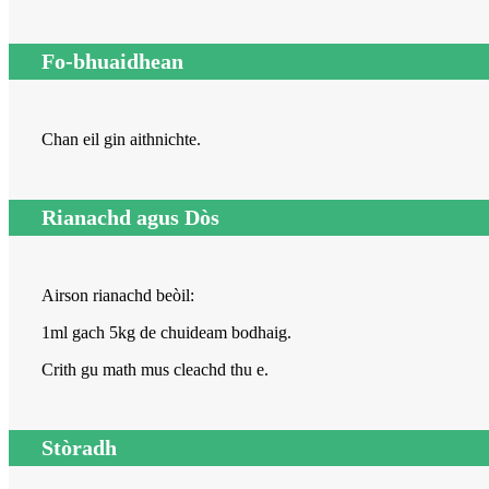
Fo-bhuaidhean
Chan eil gin aithnichte.
Rianachd agus Dòs
Airson rianachd beòil:
1ml gach 5kg de chuideam bodhaig.
Crith gu math mus cleachd thu e.
Stòradh