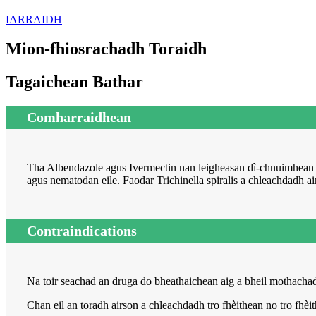
IARRAIDH
Mion-fhiosrachadh Toraidh
Tagaichean Bathar
Comharraidhean
Tha Albendazole agus Ivermectin nan leigheasan dì-chnuimhean
agus nematodan eile. Faodar Trichinella spiralis a chleachdadh a
Contraindications
Na toir seachad an druga do bheathaichean aig a bheil mothacha
Chan eil an toradh airson a chleachdadh tro fhèithean no tro fhèi