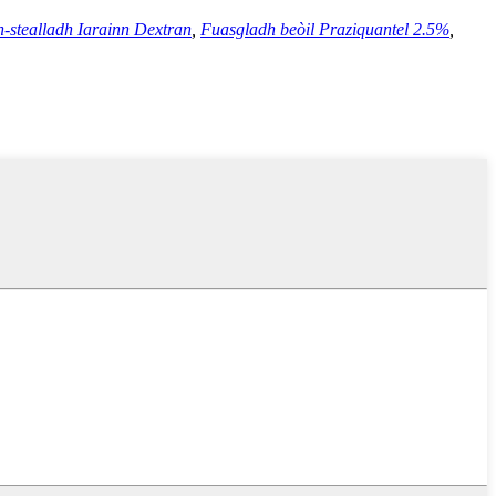
n-stealladh Iarainn Dextran
,
Fuasgladh beòil Praziquantel 2.5%
,