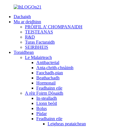
Dachaigh
Mu ar deidhinn
PRÒIFIL A’ CHOMPANAIDH
TEISTEANAS
R&D
Turas Factaraidh
SEIRBHEIS
Toraidhean
Le Malairteach
Antibacterial
Anta-chrith-chnàimh
Faochadh-pian
Beathachadh
Hormonail
Feadhainn eile
A rèir Foirm Dòsaidh
In-stealladh
Lionn beòil
Bolus
Pùdar
Feadhainn eile
Leigheas peataichean