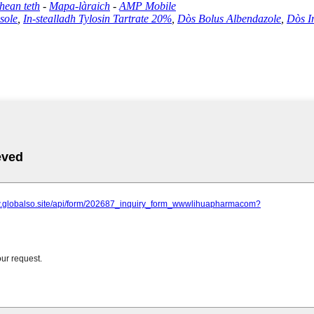
hean teth
-
Mapa-làraich
-
AMP Mobile
sole
,
In-stealladh Tylosin Tartrate 20%
,
Dòs Bolus Albendazole
,
Dòs I