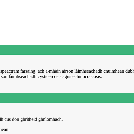
 speactram farsaing, ach a-mhàin airson làimhseachadh cnuimhean dub
irson làimhseachadh cysticercosis agus echinococcosis.
dh cus don ghrìtheid ghnìomhach.
thean.