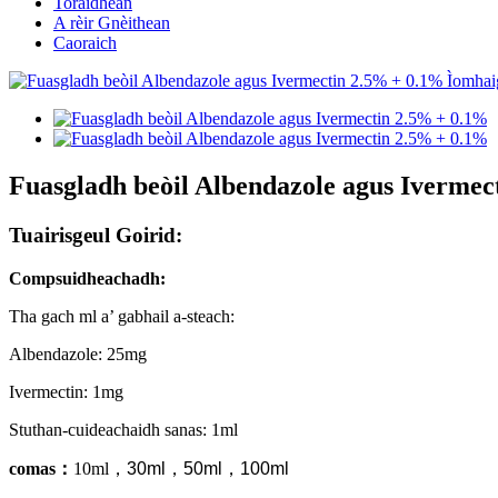
Toraidhean
A rèir Gnèithean
Caoraich
Fuasgladh beòil Albendazole agus Ivermec
Tuairisgeul Goirid:
Comp
suidheachadh:
Tha gach ml a’ gabhail a-steach:
Albendazole: 25mg
Ivermectin: 1mg
Stuthan-cuideachaidh sanas: 1ml
comas
：
10ml
，
30ml
，
50ml
，
100ml