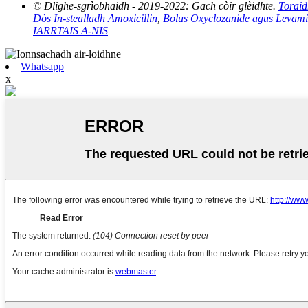
© Dlighe-sgrìobhaidh - 2019-2022: Gach còir glèidhte.
Toraid
Dòs In-stealladh Amoxicillin
,
Bolus Oxyclozanide agus Levami
IARRTAIS A-NIS
Whatsapp
x