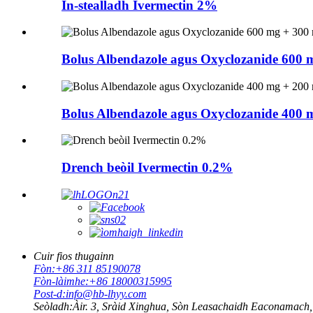
In-stealladh Ivermectin 2%
Bolus Albendazole agus Oxyclozanide 600 
Bolus Albendazole agus Oxyclozanide 400 
Drench beòil Ivermectin 0.2%
Cuir fios thugainn
Fòn:
+86 311 85190078
Fòn-làimhe:
+86 18000315995
Post-d:
info@hb-lhyy.com
Seòladh:
Àir. 3, Sràid Xinghua, Sòn Leasachaidh Eaconamach, 